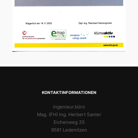
KONTAKTINFORMATIONEN
ingenieur.büro
Mag. (FH) Ing. Herbert Santer
Eichenweg 35
9581 Ledenitzen