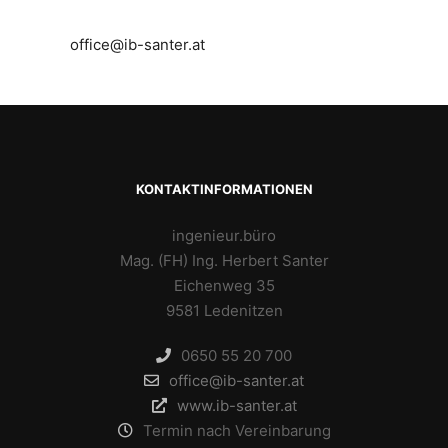
office@ib-santer.at
KONTAKTINFORMATIONEN
ingenieur.büro
Mag. (FH) Ing. Herbert Santer
Eichenweg 35
9581 Ledenitzen
0650 55 20 700
office@ib-santer.at
www.ib-santer.at
Termin nach Vereinbarung