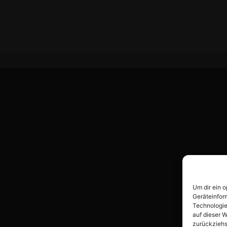
Um dir ein 
Geräteinfor
Technologie
auf dieser W
zurückziehs