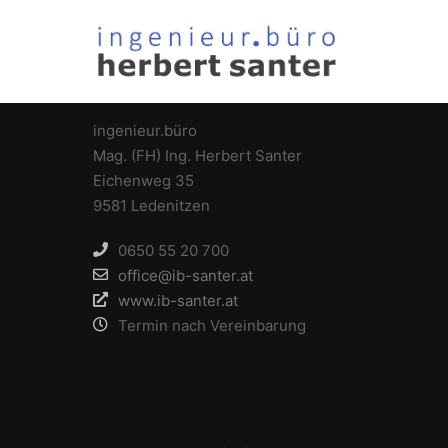
KONTAKTINFORMATIONEN
ingenieur.büro
Mag. (FH) Ing. Herbert Santer
Eichenweg 35
9581 Ledenitzen
0650 55 20 700
office@ib-santer.at
www.ib-santer.at
Termin nach Vereinbarung